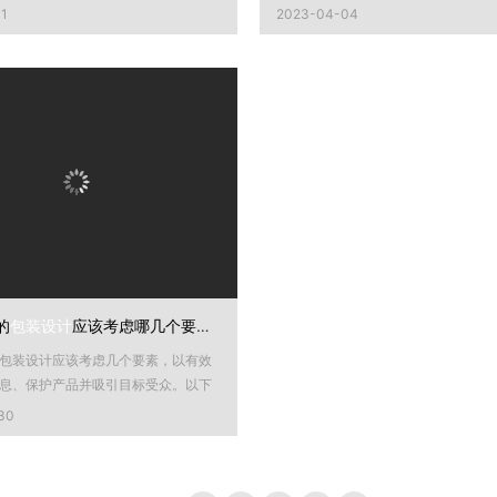
一个优秀的品牌、包装设计能...
01
2023-04-04
的
包装设计
应该考虑哪几个要素？
包装设计应该考虑几个要素，以有效
息、保护产品并吸引目标受众。以下
考虑的关键因素：...
30