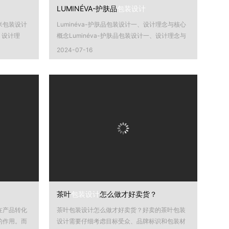
LUMINÉVA-护肤品
包装设计
米包装设计
Luminéva-护肤品包装设计一、设计理念与核心
、设计理
概念Luminéva-护肤品包装设计一、设计理念与
核心...
2024-07-16
茶叶
包装设计
怎么做才好卖货？
在产品转化
茶叶包装设计怎么做才好卖货？好卖的茶叶包装
的作用。而
设计需要仔细考虑目标受众、品牌标识和包装材