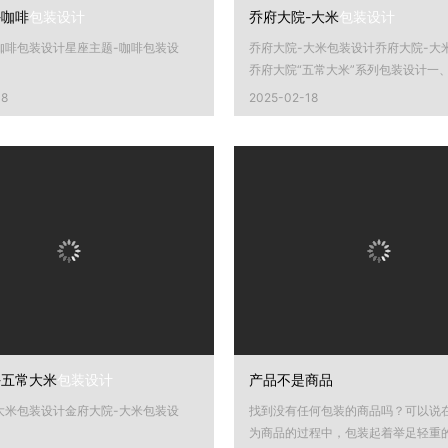
-咖啡
包装设计
乔府大院-大米
包装设计
咖啡包装设计星座主题-咖啡包装设
乔府大院-大米包装设计乔府大院-大
乔府大院“五常大米”系列包装设计一
念：源于自然，归于匠...
18
2025-02-18
-五常大米
包装设计
产品不是商品
大米包装设计金府大院-大米包装设
找到没有任何包装的商品吗？可以说
为商品的过程中，包装起着举足轻重