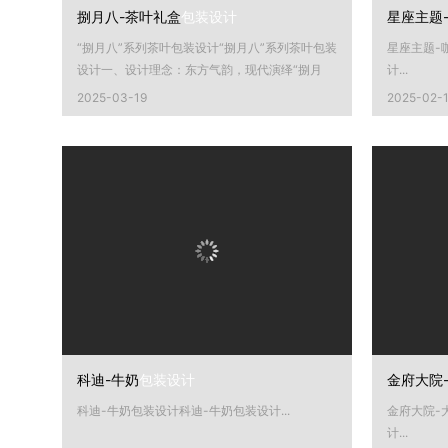
捌月八-茶叶礼盒
包装设计
星座主题
“捌月八”系列茶叶包装设计“捌月八”系列茶叶包装
星座主题-
设计一、设计理念：东方气韵，现代演绎“捌月
计...
八”茶叶品牌此套...
2025-03-19
2025-02-
科迪-牛奶
包装设计
金府大院
科迪-牛奶包装设计科迪-牛奶包装设计...
金府大院-
计...