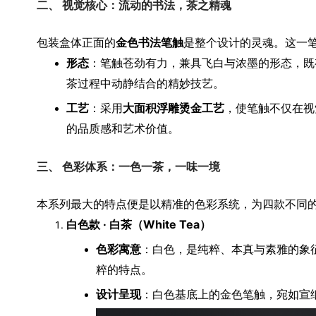
二、 视觉核心：流动的书法，茶之精魂
包装盒体正面的
金色书法笔触
是整个设计的灵魂。这一笔
形态
：笔触苍劲有力，兼具飞白与浓墨的形态，既
茶过程中动静结合的精妙技艺。
工艺
：采用
大面积浮雕烫金工艺
，使笔触不仅在视
的品质感和艺术价值。
三、 色彩体系：一色一茶，一味一境
本系列最大的特点便是以精准的色彩系统，为四款不同
白色款 · 白茶（White Tea）
色彩寓意
：白色，是纯粹、本真与素雅的象
粹的特点。
设计呈现
：白色基底上的金色笔触，宛如宣