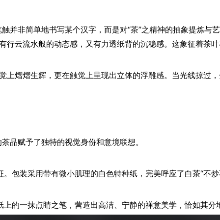
触并非简单地书写某个汉字，而是对“茶”之精神的抽象提炼与
有行云流水般的动态感，又有力透纸背的沉稳感。这象征着茶叶
觉上熠熠生辉，更在触觉上呈现出立体的浮雕感。当光线掠过，
的茶品赋予了独特的视觉身份和意境联想。
征。包装采用带有微小肌理的白色特种纸，完美呼应了白茶“不炒
纸上的一抹点睛之笔，营造出高洁、宁静的禅意美学，恰如其分地