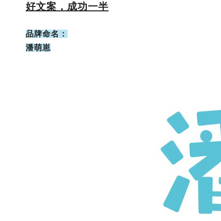
好文案，成功一半
品牌命名：
潘萌崽