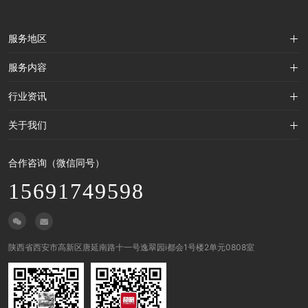
服务地区
深圳 广州 北京 上海
服务内容
杭州 苏州 重庆 成都
品牌设计
行业资讯
武汉 长沙 合肥 济南
包装设计
天津 青岛 郑州 厦门
设计分享
关于我们
品牌咨询
原创观点
营销策划
团队介绍
行业动态
合作咨询（微信同号）
客户列表
设计资讯
15691749598
工作流程
加入我们


陕西省西安市高新区唐延南路十一号逸翠园i都会1号楼2单元0808室