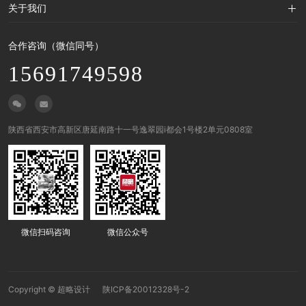
天津 青岛 郑州 厦门
设计分享
关于我们
品牌咨询
原创观点
营销策划
团队介绍
行业动态
合作咨询（微信同号）
客户列表
设计资讯
15691749598
工作流程
加入我们


陕西省西安市高新区唐延南路十一号逸翠园i都会1号楼2单元0808室
微信扫码咨询
微信公众号
Copyright ©
超略设计
陕ICP备20012328号-2