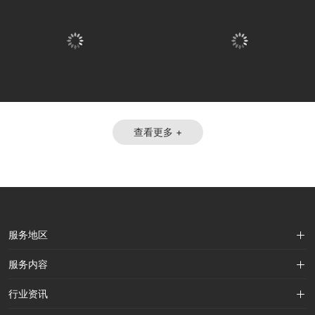
查看更多 +
服务地区
深圳 广州 北京 上海
服务内容
杭州 苏州 重庆 成都
品牌设计
行业资讯
武汉 长沙 合肥 济南
包装设计